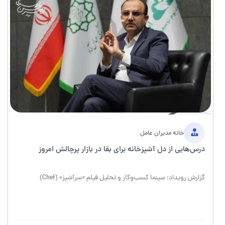
11 مه 2026
۵ دقیقه
خبر
خانه مدیران عامل
درس‌هایی از دل آشپزخانه برای بقا در بازار پرچالش امروز
گزارش رویداد: سینما کسب‌وکار و تحلیل فیلم «سرآشپز» (Chef)