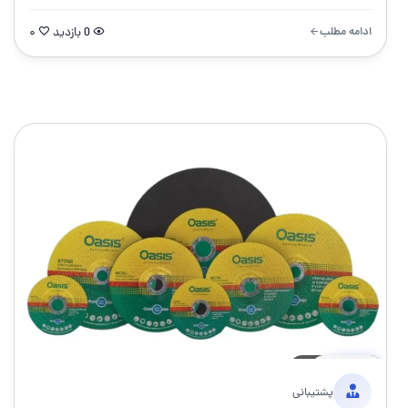
ادامه مطلب
0 بازدید
۰
17 مارس 1405
۵ دقیقه
خبر
پشتیبانی