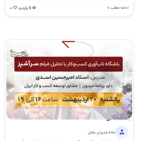
ادامه مطلب
0 بازدید
۰
6 مه 2026
۵ دقیقه
خبر
خانه مدیران عامل