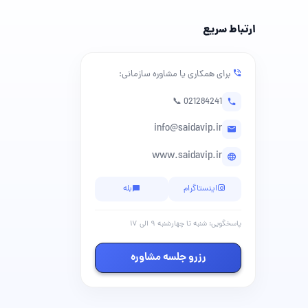
ارتباط سریع
برای همکاری یا مشاوره سازمانی:
📞 021284241
info@saidavip.ir
www.saidavip.ir
اینستاگرام
بله
پاسخگویی: شنبه تا چهارشنبه ۹ الی ۱۷
رزرو جلسه مشاوره